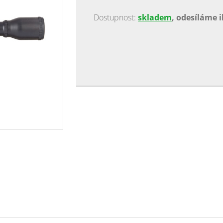
U tohoto model u je možná korekce paralaxy
Dostupnost:
skladem
, odesíláme 
podsvítit v různých stupních černené a zel
dvoudílné montáže šíře 11 mm. Obsah balen
klíč čisticí utěrka montáž 11 mm ochranné 
objektivu: 40 mm přiblížení: 6 x celková dé
ne plněný dusíkem: ano kříž: MIL DOT kore
montáž na rybinu 11 mm