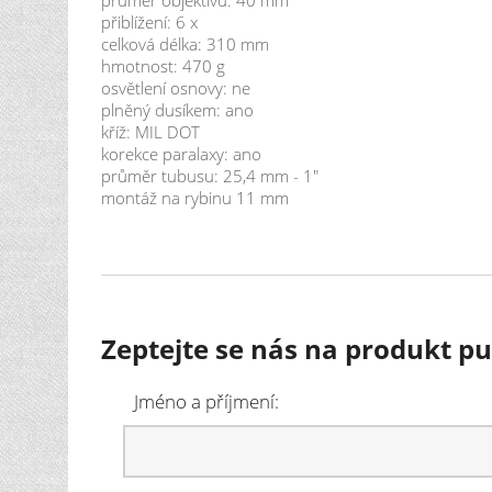
přiblížení: 6 x
celková délka: 310 mm
hmotnost: 470 g
osvětlení osnovy: ne
plněný dusíkem: ano
kříž: MIL DOT
korekce paralaxy: ano
průměr tubusu: 25,4 mm - 1"
montáž na rybinu 11 mm
Zeptejte se nás na produkt p
Jméno a příjmení: