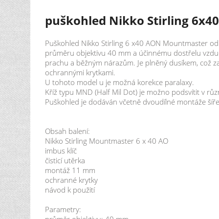
puškohled Nikko Stirling 6x4
Puškohled Nikko Stirling 6 x40 AON Mountmaster od s
průměru objektivu 40 mm a účinnému dostřelu vzduchov
prachu a běžným nárazům. Je plněný dusíkem, což za
ochrannými krytkami.
U tohoto model u je možná korekce paralaxy.
Kříž typu MND (Half Mil Dot) je možno podsvítit v rů
Puškohled je dodáván včetně dvoudílné montáže šíř
Obsah balení:
Nikko Stirling Mountmaster 6 x 40 AO
imbus klíč
čisticí utěrka
montáž 11 mm
ochranné krytky
návod k použití
Parametry:
průměr objektivu: 40 mm