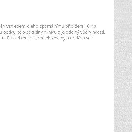
y vzhledem k jeho optimálnímu přiblížení - 6 x a
u, tělo ze slitiny hliníku a je odolný vůči vlhkosti,
ru. Puškohled je černě eloxovaný a dodává se s