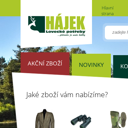
Hlavní
strana
AKČNÍ ZBOŽÍ
NOVINKY
KO
Jaké zboží vám nabízíme?