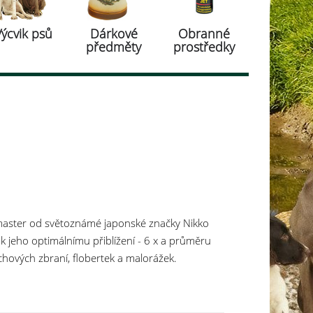
Výcvik psů
Dárkové
Obranné
předměty
prostředky
master od světoznámé japonské značky Nikko
k jeho optimálnímu přiblížení - 6 x a průměru
hových zbraní, flobertek a malorážek.
itiny hliníku a je odolný vůči vlhkosti, prachu a
braňuje zamlžování. Zaostřování se provádí
ě eloxovaný a dodává se s ochrannými krytkami.