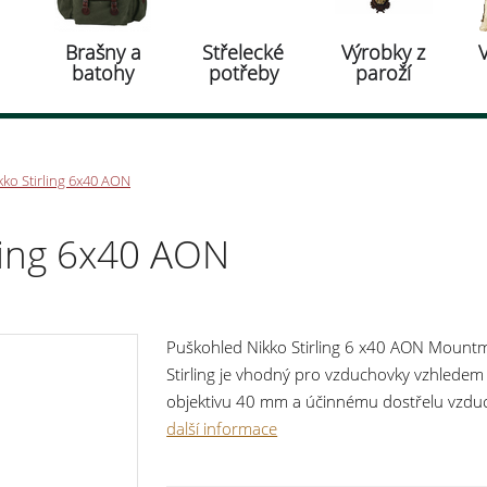
Brašny a
Střelecké
Výrobky z
batohy
potřeby
paroží
ko Stirling 6x40 AON
ling 6x40 AON
Puškohled Nikko Stirling 6 x40 AON Mount
Stirling je vhodný pro vzduchovky vzhledem 
objektivu 40 mm a účinnému dostřelu vzduc
Puškohled má celoskleněnou optiku, tělo ze sl
další informace
běžným nárazům. Je plněný dusíkem, což za
otáčením celého okuláru. Puškohled je čern