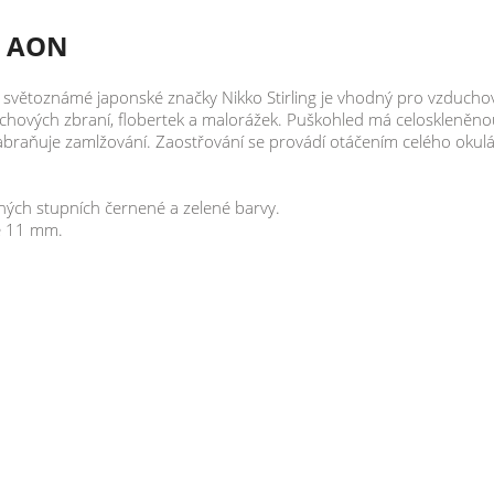
0 AON
větoznámé japonské značky Nikko Stirling je vhodný pro vzduchovk
ých zbraní, flobertek a malorážek. Puškohled má celoskleněnou optik
braňuje zamlžování. Zaostřování se provádí otáčením celého okulá
zných stupních černené a zelené barvy.
e 11 mm.