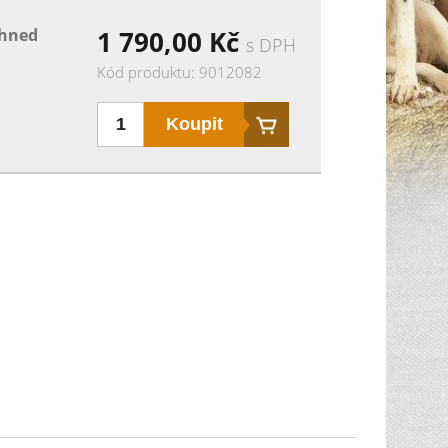
. Kříž typu MND (Half Mil Dot) je možno
ihned
1 790,00
Kč
s DPH
ené barvy. Puškohled je dodáván včetně
í: Nikko Stirling Mountmaster 6 x 40 AO imbus
Kód produktu: 9012082
krytky návod k použití Parametry: průměr
lka: 310 mm hmotnost: 470 g osvětlení osnovy:
kce paralaxy: ano průměr tubusu: 25,4 mm - 1"