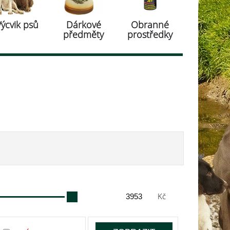
Výcvik psů
Dárkové
Obranné
předměty
prostředky
Kč