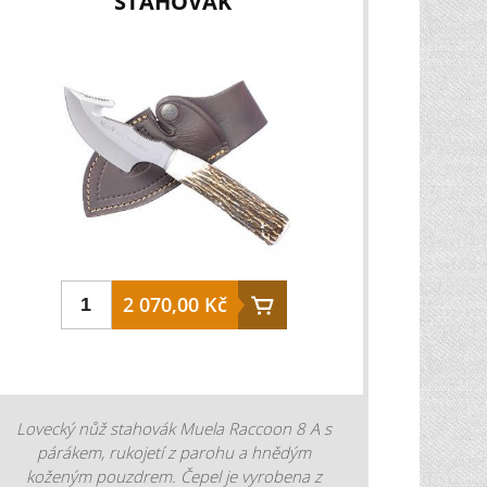
STAHOVÁK
hladké tvar čepele: classic barva čepele:
stříbrná klasická rukojeť: paroh délka čepele:
11 cm délka rukojeti: 11 cm celková délka: 22
cm hmotnost nože: 150 g
2 070,00 Kč
Lovecký nůž stahovák Muela Raccoon 8 A s
párákem, rukojetí z parohu a hnědým
koženým pouzdrem. Čepel je vyrobena z