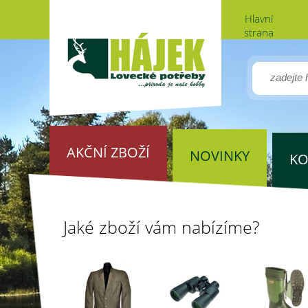
Hlavní
strana
AKČNÍ ZBOŽÍ
NOVINKY
KO
Jaké zboží vám nabízíme?