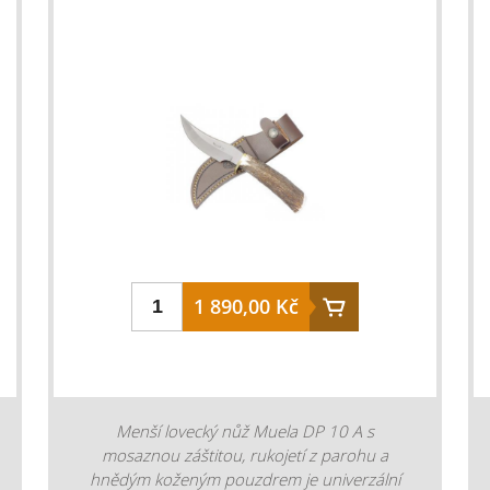
jednoho kusu houževnaté nerezové oceli
3Cr13MoV, kování se záštitou je též ocelové,
zdobené rýhováním. Díky záštitě, je ruka při
práci dobře chráněná. Hřbet čepele je
opatřen rýhováním pro pevnější úchop nože.
Střenky jsou vyrobeny z jeleního parohu a na
konci rukojeti je otvor na závěsnou šňůru.
Nůž je dodáván s koženým pouzdrem.
konstrukce nože: s pevnou čepelí ostří nože:
hladké tvar čepele: drop point barva čepele:
stříbrná klasická rukojeť: jelení paroh délka
čepele: 12 cm délka rukojeti: 12 cm celková
1 890,00 Kč
délka 24 cm hmotnost nože: 234 g ocel:
3Cr13MoV
Menší lovecký nůž Muela DP 10 A s
mosaznou záštitou, rukojetí z parohu a
hnědým koženým pouzdrem je univerzální