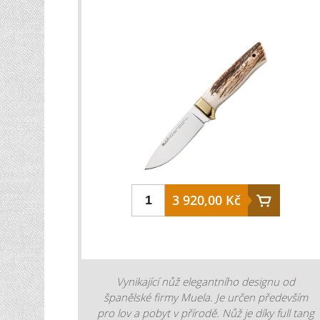
skinner barva čepele: stříbrná klasická rukojeť:
paroh délka čepele: 16 cm délka rukojeti: 13,5
cm celková délka: 29,5 cm hmotnost nože:
260 g ocel:. 440C
3 920,00 Kč
Vynikající nůž elegantního designu od
španělské firmy Muela. Je určen především
pro lov a pobyt v přírodě. Nůž je díky full tang