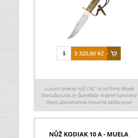
3 320,00 Kč
Luxusní lovecký nůž CAZ 16 od firmy Muela
Manufacturas ze Španělska. Krásně tvarovaná
čepel, oboustranná mosazná záštita proti
sklouznutí ruky na čepel a rukojeť z paroží,
která je zakončená růžicí. Na konci rukojeti je
dírka s provléknutou kůží. Nůž je dodáván s
koženým pouzdrem. konstrukce nože: s
NŮŽ KODIAK 10 A - MUELA
pevnou čepelí ostří nože: hladké tvar čepele: