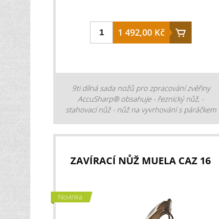
výrobou nožů a dýk.
1 492,00 Kč
9ti dílná sada nožů pro zpracování zvěřiny
AccuSharp® obsahuje - řeznický nůž, -
stahovací nůž - nůž na vyvrhování s páráčkem
- pilu na kosti - hrudní rozpěrku - stahovací
pásky - rukavice na čištění zvěřiny - brousek
na nož - plastový kufr. Nože z nerezové oceli
mají široký, protiskluzový gumový úchop pro
ZAVÍRACÍ NŮŽ MUELA CAZ 16
snadné a bezpečné používání.
Novinka