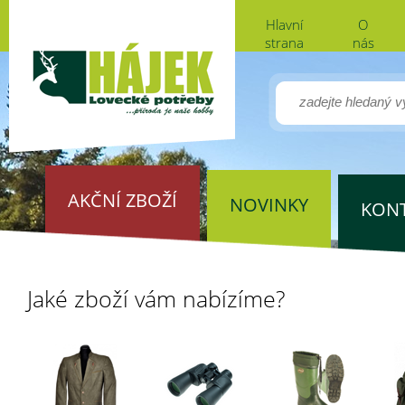
Hlavní
O
strana
nás
AKČNÍ ZBOŽÍ
NOVINKY
KON
Jaké zboží vám nabízíme?