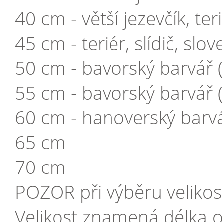
40 cm - větší jezevčík, ter
45 cm - teriér, slídič, slo
50 cm - bavorský barvář (
55 cm - bavorský barvář (
60 cm - hanoverský barvář
65 cm
70 cm
POZOR při výběru velikost
Velikost znamená délka o