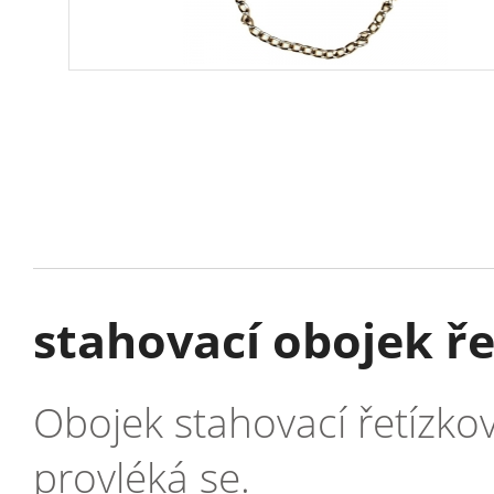
stahovací obojek ř
Obojek stahovací řetízkov
provléká se.