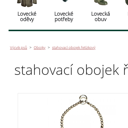
Lovecké
Lovecké
Lovecká
oděvy
potřeby
obuv
Výcvik psů
>
Obojky
>
stahovací obojek řetízkový
stahovací obojek ř