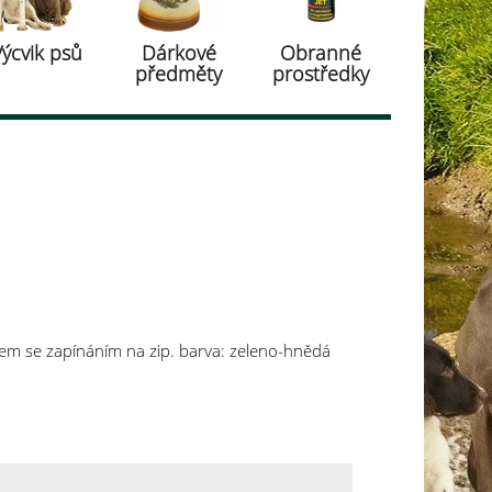
Výcvik psů
Dárkové
Obranné
předměty
prostředky
em se zapínáním na zip. barva: zeleno-hnědá