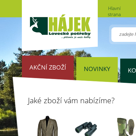
Hlavní
strana
AKČNÍ ZBOŽÍ
NOVINKY
KO
Jaké zboží vám nabízíme?