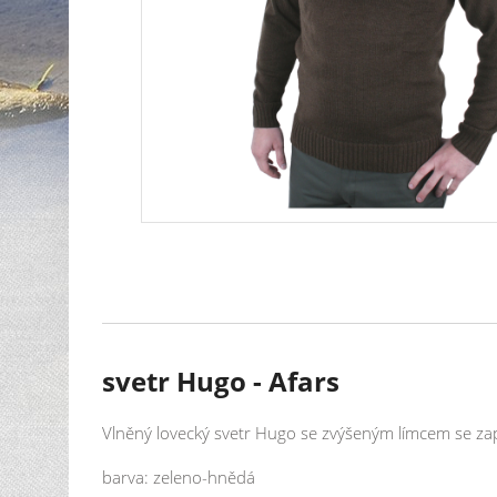
svetr Hugo - Afars
Vlněný lovecký svetr Hugo se zvýšeným límcem se za
barva: zeleno-hnědá