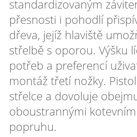
standardizovaným závite
přesnosti i pohodlí přis
dřeva, jejíž hlaviště umož
střelbě s oporou. Výšku lí
potřeb a preferencí uživat
montáž třetí nožky. Pisto
střelce a dovoluje obejm
oboustrannými kotevními
popruhu.