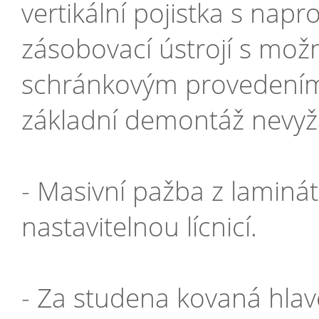
vertikální pojistka s na
zásobovací ústrojí s mož
schránkovým provedením
základní demontáž nevyža
- Masivní pažba z laminát
nastavitelnou lícnicí.
- Za studena kovaná hlav