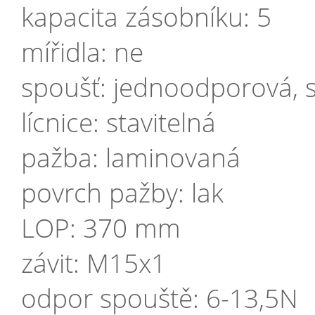
kapacita zásobníku: 5
mířidla: ne
spoušť: jednoodporová, s
lícnice: stavitelná
pažba: laminovaná
povrch pažby: lak
LOP: 370 mm
závit: M15x1
odpor spouště: 6-13,5N