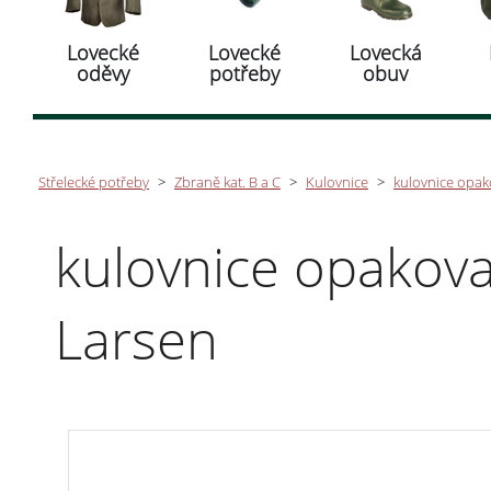
Lovecké
Lovecké
Lovecká
oděvy
potřeby
obuv
Střelecké potřeby
>
Zbraně kat. B a C
>
Kulovnice
>
kulovnice opako
kulovnice opakova
Larsen