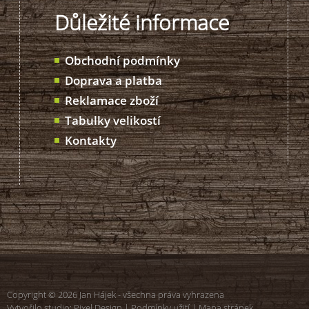
Důležité informace
Obchodní podmínky
Doprava a platba
Reklamace zboží
Tabulky velikostí
Kontakty
Copyright © 2026 Jan Hájek - všechna práva vyhrazena
Vytvořilo studio:
Pixel Design
|
Podmínky užití
|
Mapa stránek