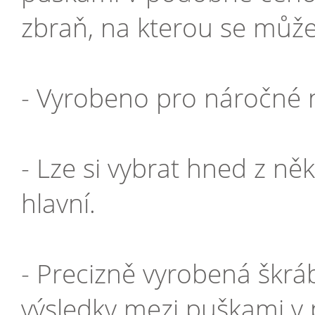
zbraň, na kterou se můž
- Vyrobeno pro náročné n
- Lze si vybrat hned z ně
hlavní.
- Precizně vyrobená škráb
výsledky mezi puškami v 