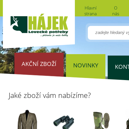
Hlavní
O
strana
nás
AKČNÍ ZBOŽÍ
NOVINKY
KON
Jaké zboží vám nabízíme?