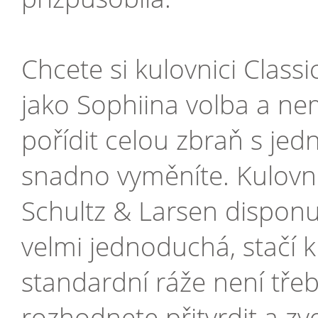
Chcete si kulovnici Classi
jako Sophiina volba a n
pořídit celou zbraň s jed
snadno vyměníte. Kulovnic
Schultz & Larsen dispon
velmi jednoduchá, stačí k 
standardní ráže není tře
rozhodnete přitvrdit a z