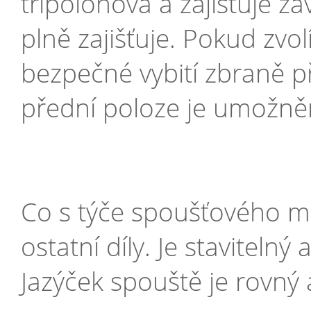
třípolohová a zajišťuje z
plně zajišťuje. Pokud zv
bezpečné vybití zbraně př
přední poloze je umožněn
Co s týče spoušťového me
ostatní díly. Je staviteln
Jazýček spouště je rovný 