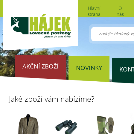
Hlavní
O
strana
nás
AKČNÍ ZBOŽÍ
NOVINKY
KON
Jaké zboží vám nabízíme?