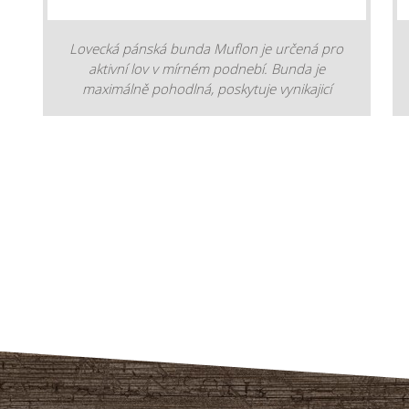
2. vrstva - PU laminovaná membrána 3.
vrstva - 48% polyester, 36% nylon, 16%
elastan podšívka - 100% polyester
Lovecká pánská bunda Muflon je určená pro
aktivní lov v mírném podnebí. Bunda je
maximálně pohodlná, poskytuje vynikajicí
komfort a volnost při pohybu. Je vyrobená z
pevného, odolného a mírně pružného
materiálu. Pod pažemi a po stranách bundy je
použit měkký kontrastní materiál k
minimalizaci hluku. Bunda je opatřena
větruodolnou, vodotěsnou a prodyšnou
membránou Deer-Tex® Performance Shell.
Tato membráne je výjimečně lehká a používá
se pro oblečení technického charakteru.
Bunda má podlepené švy. - odnímatelná
kapuce - dvoucestný YKK zip - šikmá kapsa na
vysílačku s poutkem pro anténu - dvě horní
(náprsní) boční kapsy na zahřátí rukou se
zapínáním na zipy - kapsa na hrudi na zip -
dvě přední kapsy na náboje a zaoblený široký