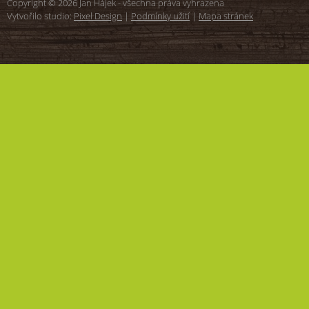
Copyright © 2026 Jan Hájek - všechna práva vyhrazena
Vytvořilo studio:
Pixel Design
|
Podmínky užití
|
Mapa stránek