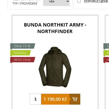
DOPORUČUJEME
TYP / PROVEDENÍ
BUNDA NORTHKIT ARMY -
NORTHFINDER
Sleva 15 %
S
Novinka
N
Akční cena
A
1 190,00 Kč