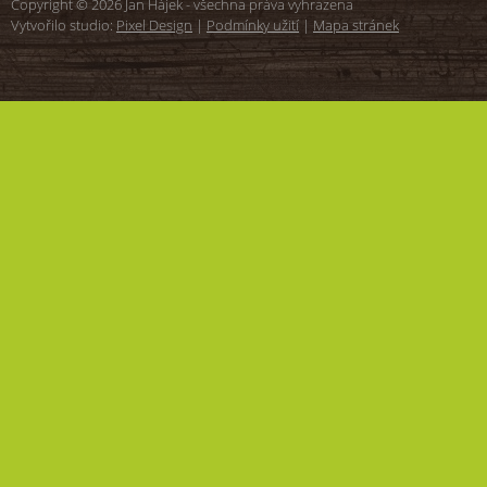
Copyright © 2026 Jan Hájek - všechna práva vyhrazena
požadovanou velikost. Velikost / délka
Vytvořilo studio:
Pixel Design
|
Podmínky užití
|
Mapa stránek
chodidla v mm 38 / 246 39 / 253 40 / 260 41
/ 267 42 / 273 43 / 280 44 / 286 45 / 292 46
/ 300 47 / 306