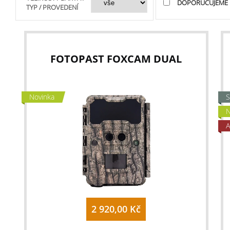
DOPORUČUJEME
TYP / PROVEDENÍ
FOTOPAST FOXCAM DUAL
Novinka
S
N
A
2 920,00 Kč