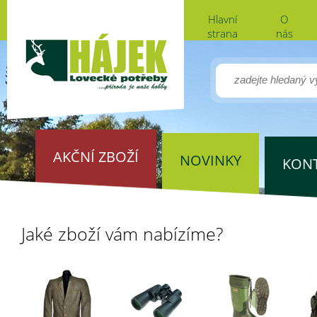
Hlavní
O
strana
nás
AKČNÍ ZBOŽÍ
NOVINKY
KON
Jaké zboží vám nabízíme?