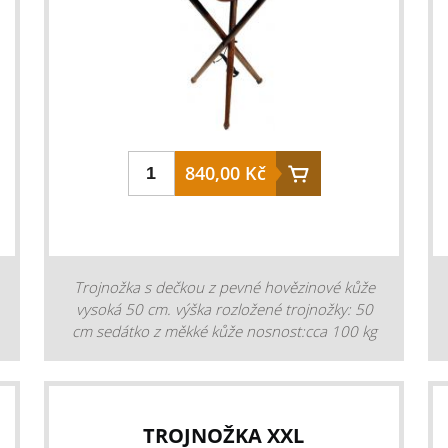
840,00 Kč
Trojnožka s dečkou z pevné hovězinové kůže
vysoká 50 cm. výška rozložené trojnožky: 50
cm sedátko z měkké kůže nosnost:cca 100 kg
hmotnost: 1,1 kg
TROJNOŽKA XXL