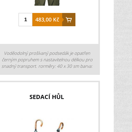
sedě nebo v leže - nastavitelná velikost -
stabilní v každém terénu - nízká váha, extra
483,00 Kč
lehký, ale pevný hliník - nastavitelná výška
barva: zelená hmotnost: 327 g výška: 85 -
185 cm
Voděodolný prošívaný podsedák je opatřen
černým popruhem s nastavitelnou délkou pro
snadný transport. rorměry: 40 x 30 sm barva:
zelená materiál: 100% polyester
SEDACÍ HŮL