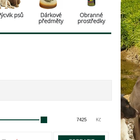
Výcvik psů
Dárkové
Obranné
předměty
prostředky
Kč