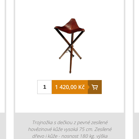
1 420,00 Kč
Trojnožka s dečkou z pevné zesílené
hovězinové kůže vysoká 75 cm. Zesílené
dřevo i kůže - nosnost 180 kg. výška