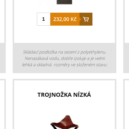
232,00 Kč
Skládací podložka na sezení z polyethylenu.
Nenasákavá vodu, dobře izoluje a je velmi
lehká a skladná. rozměry ve složeném stavu:
10 x 30 cm rozměry v rozloženém stavu: 40 x
30 cm tloušťka: 0,7 cm značka: Deerhunter
barva: Art Green (zeleno-černá) materiál:
polyethylen
TROJNOŽKA NÍZKÁ