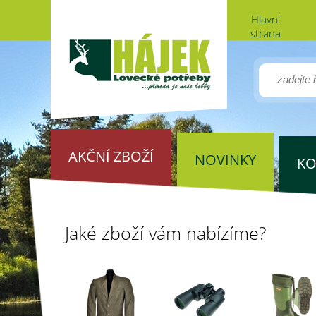
Hlavní
strana
AKČNÍ ZBOŽÍ
NOVINKY
KO
Jaké zboží vám nabízíme?