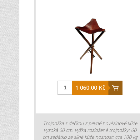
a je lehká a skladná. rozměry: 40 x 30 cm
hmotnost: 200 g
1 060,00 Kč
Trojnožka s dečkou z pevné hovězinové kůže
vysoká 60 cm. výška rozložené trojnožky: 60
cm sedátko ze silné kůže nosnost: cca 100 kg