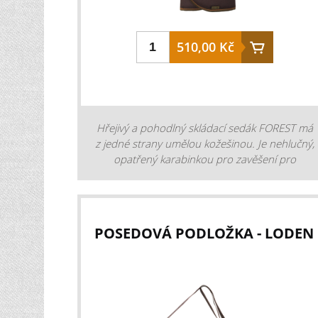
510,00 Kč
Hřejivý a pohodlný skládací sedák FOREST má
z jedné strany umělou kožešinou. Je nehlučný,
opatřený karabinkou pro zavěšení pro
pohodlný transport. V rozloženém stavu má
rozměry 52 x 28 x 1 cm. Nenasákává vlhkost.
materiál: 100% polyester barva: hnědá /
zelená rozměry: 52 cm x 28 cm x 1 cm
POSEDOVÁ PODLOŽKA - LODEN