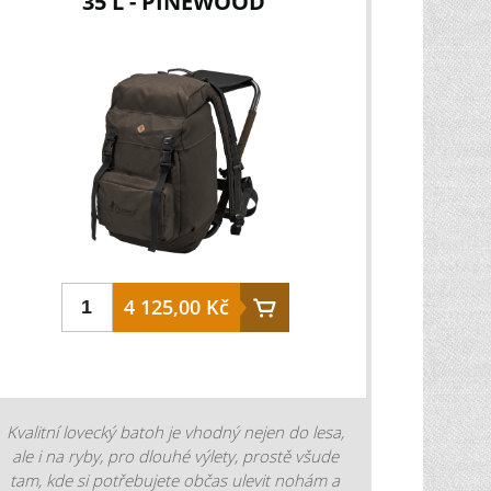
35 L - PINEWOOD
4 125,00 Kč
Kvalitní lovecký batoh je vhodný nejen do lesa,
ale i na ryby, pro dlouhé výlety, prostě všude
tam, kde si potřebujete občas ulevit nohám a