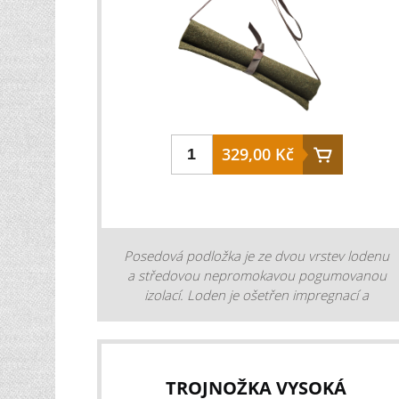
329,00 Kč
Posedová podložka je ze dvou vrstev lodenu
a středovou nepromokavou pogumovanou
izolací. Loden je ošetřen impregnací a
nenasákává vlhkost. Podložku lze srolovat a
svázat našitou koženou tkanicí. Podsedák je
opatřen koženým řemínkem o délce 120 cm
pro snadnější transport, nebo případné
TROJNOŽKA VYSOKÁ
zavěšení. Podložka je z nehlučného materiálu