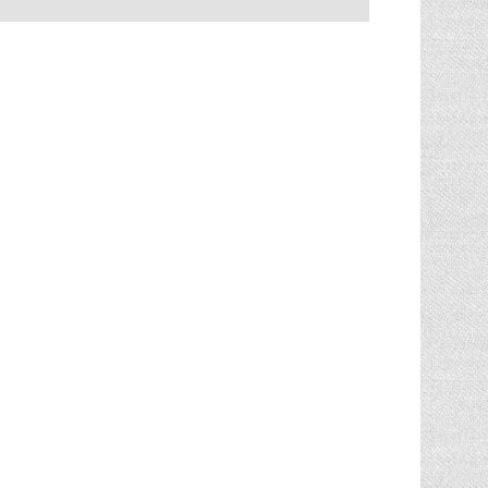
posadit se. - batoh je z nepromokavého
broušeného materiálu - imitace semiše -
sedák je z kvalitního neoprenu - velké
množství praktických kapes - maximální
nosnost stoličky je 120 kg výška sedáku:
50cm, objem: 35 litrů materriál 100%
polyesteru materiál kostry: 100% anti-korozní
ocel barva: 241-Suede brown (hnědý semiš)