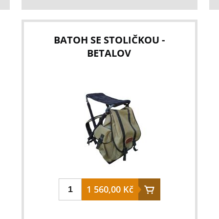
rozložené trojnožky: 75 cm sedátko ze silné
kůže nosnost: až 180 kg hmotnost: 2,6 kg
BATOH SE STOLIČKOU -
BETALOV
1 560,00 Kč