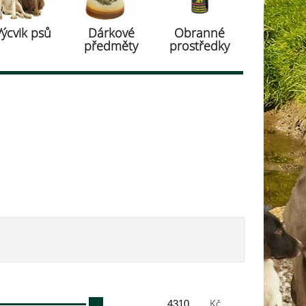
Výcvik psů
Dárkové
Obranné
předměty
prostředky
Kč