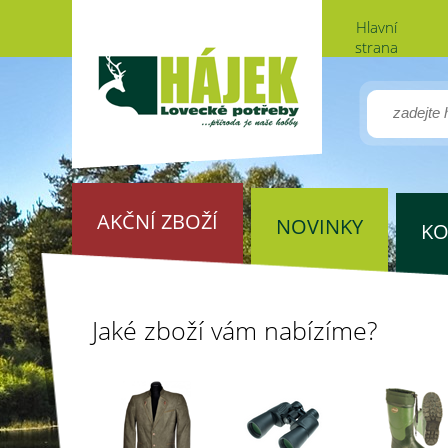
Hlavní
strana
AKČNÍ ZBOŽÍ
NOVINKY
KO
Jaké zboží vám nabízíme?