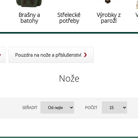
Brašny a
Střelecké
Výrobky z
batohy
potřeby
paroží
Pouzdra na nože a příslušenství
Nože
SEŘADIT
POČET