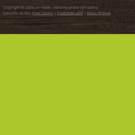
Copyright © 2026 Jan Hájek - všechna práva vyhrazena
Vytvořilo studio:
Pixel Design
|
Podmínky užití
|
Mapa stránek