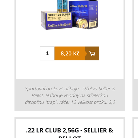
8,20 Kč
Sportovní brokové náboje - střelivo Sellier &
Bellot. Náboj je vhodný na střeleckou
disciplínu "trap". ráže: 12 velikost broku: 2,0
mm náplň broků: 24 g, kování: 12,5 mm
zátka: plast,uzavření do hvězdice. rychlost V2
: 420 m/s balení: 25 ks Cena je za 1 kus.
Prodej pouze celých balení. Prodej pouze po
.22 LR CLUB 2,56G - SELLIER &
předložení zbrojního průkazu. Nutný osobní