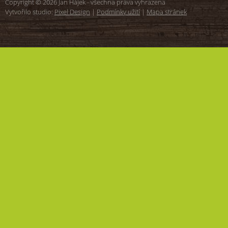
Copyright © 2026 Jan Hájek - všechna práva vyhrazena
Vytvořilo studio:
Pixel Design
|
Podmínky užití
|
Mapa stránek