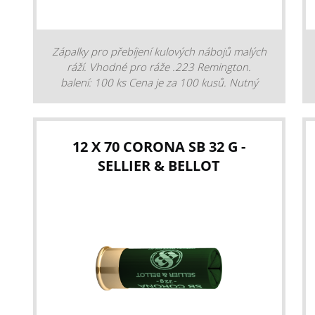
Zápalky pro přebíjení kulových nábojů malých
ráží. Vhodné pro ráže .223 Remington.
balení: 100 ks Cena je za 100 kusů. Nutný
osobní odběr po předložení ZP.
12 X 70 CORONA SB 32 G -
SELLIER & BELLOT