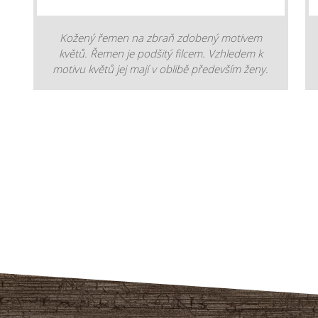
Kožený řemen na zbraň zdobený motivem
květů. Řemen je podšitý filcem. Vzhledem k
motivu květů jej mají v oblibě především ženy.
materiál: hovězí useň + filc šířka řemenu: 4
cm zapínání: klasická opasková přeska barva:
hnědá První fotka zobrazuje, jak je řemen
zužován. Druhá fotka je pro představu
květovaného vzoru. Vyrobeno v ČR.