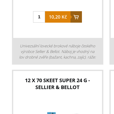
10,20 Kč
Univezsální lovecké brokové náboje českého
výrobce Sellier & Bellot. Náboj je vhodný na
lov drobné zvěře (bažant, kachna, zajíc). ráže:
12 náplň broků: 32 g velikost broků:
2,5/3,0/3,25/3,5/3,75/4,0 kování: 12,5 mm
zátka: plast uzavření: do hvězdice rychlost V2:
385 m/s balení: 25 ks. Cena je za 1 kus.
12 X 70 SKEET SUPER 24 G -
Prodej pouze celých balení. Nutný osobní
SELLIER & BELLOT
odběr s předložením ZP.