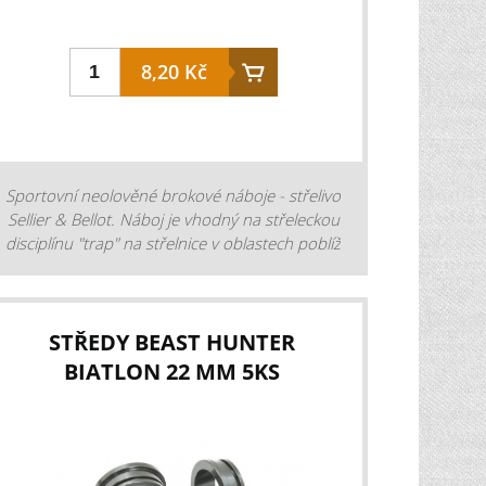
8,20 Kč
Sportovní neolověné brokové náboje - střelivo
Sellier & Bellot. Náboj je vhodný na střeleckou
disciplínu "trap" na střelnice v oblastech poblíž
mokřadů. ráže: 12 velikost broku: 2,29 mm
náplň broků: 24 g, kování: 12,5 mm zátka:
plast,uzavření do hvězdice. rychlost V2 : 420
m/s balení: 25 ks Cena je za 1 kus. Prodej
STŘEDY BEAST HUNTER
pouze celých balení. Prodej pouze po
BIATLON 22 MM 5KS
předložení zbrojního průkazu. Nutný osobní
odběr.