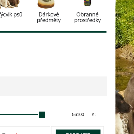
Výcvik psů
Dárkové
Obranné
předměty
prostředky
Kč