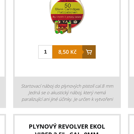
8,50 Kč
Startovací náboj do plynových pistolí cal.8 mm
Jedná se o akustický náboj, který nemá
paralizující ani jiné účinky. Je určen k vytvoření
hluku a na vystřelování světlic. balení: 50 ks
Cena je za 1 kus. Prodáváme pouze celá
belení. Plynové náboje jsou prodejné pouze
osobám starším od 18-ti let. Vložením náboje
PLYNOVÝ REVOLVER EKOL
do košíku stvrzujete, že je Vám více než 18 let.