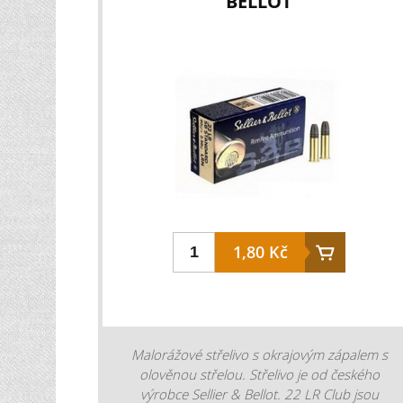
BELLOT
odběr.
1,80 Kč
Malorážové střelivo s okrajovým zápalem s
olověnou střelou. Střelivo je od českého
výrobce Sellier & Bellot. 22 LR Club jsou