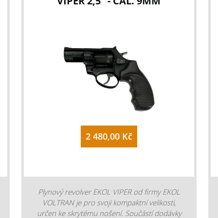
VIPER 2,5" - CAL. 9MM
2 480,00 Kč
Plynový revolver EKOL VIPER od firmy EKOL
VOLTRAN je pro svoji kompaktní velikosti,
určen ke skrytému nošení. Součástí dodávky