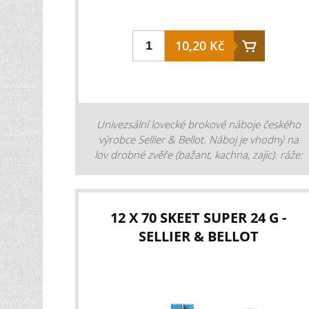
10,20 Kč
Univezsální lovecké brokové náboje českého
výrobce Sellier & Bellot. Náboj je vhodný na
lov drobné zvěře (bažant, kachna, zajíc). ráže:
12 náplň broků: 32 g velikost broků:
2,5/3,0/3,25/3,5/3,75/4,0 kování: 12,5 mm
zátka: plast uzavření: do hvězdice rychlost V2:
385 m/s balení: 25 ks. Cena je za 1 kus.
12 X 70 SKEET SUPER 24 G -
Prodej pouze celých balení. Nutný osobní
SELLIER & BELLOT
odběr s předložením ZP.