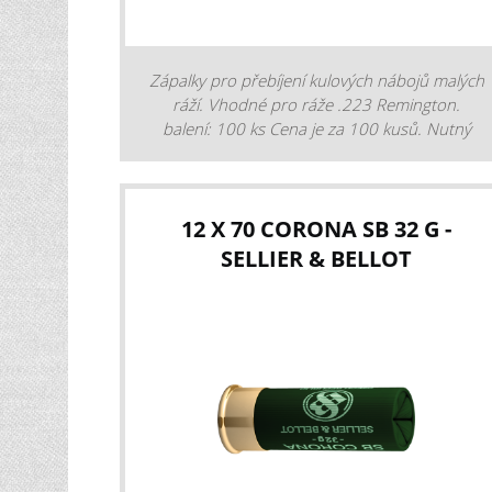
Zápalky pro přebíjení kulových nábojů malých
ráží. Vhodné pro ráže .223 Remington.
balení: 100 ks Cena je za 100 kusů. Nutný
osobní odběr po předložení ZP.
12 X 70 CORONA SB 32 G -
SELLIER & BELLOT