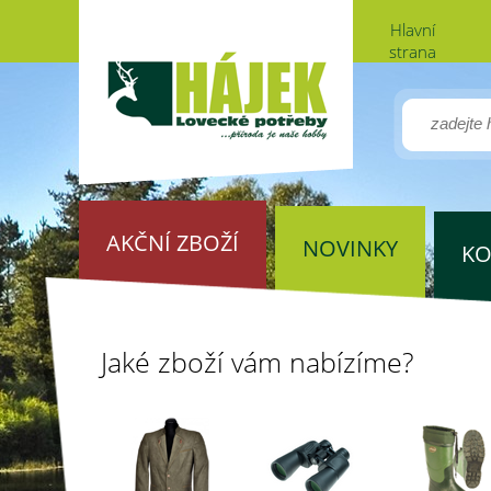
Hlavní
strana
AKČNÍ ZBOŽÍ
NOVINKY
KO
Jaké zboží vám nabízíme?