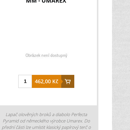
MM - UMAREX
462,00 Kč
Lapač olověných broků a diabolo Perfecta
Pyramid od německého výrobce Umarex. Do
přední části lze umístit klasický papírový terč o