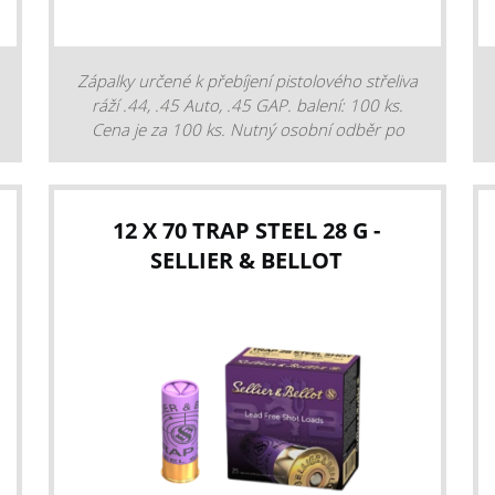
Zápalky určené k přebíjení pistolového střeliva
ráží .44, .45 Auto, .45 GAP. balení: 100 ks.
Cena je za 100 ks. Nutný osobní odběr po
předložení ZP.
12 X 70 TRAP STEEL 28 G -
SELLIER & BELLOT