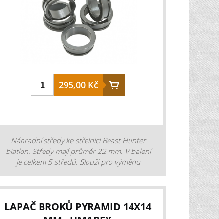
295,00 Kč
Náhradní středy ke střelnici Beast Hunter
biatlon. Středy mají průměr 22 mm. V balení
je celkem 5 středů. Slouží pro výměnu
standardních zmenšujících se cílů na všechny
stejné o průměru 22 mm.
LAPAČ BROKŮ PYRAMID 14X14